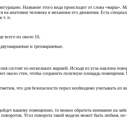
гурацию. Название этого вида происходит от слова «марш». Ма
 на анатомии человека и механики его движения. Есть специаль
 т. п.
е всего их около 10.
 двухмаршевые и трехмаршевые.
елия состоят из нескольких маршей. Исходя из угла наклона по
ют около стен, чтобы сохранить полезную площадь помещения. 
тметим, что для безопасности перил необходимо учитывать их вы
 подойдет вашему помещению, то можно обратить внимание на за
поворотов. Угол поворота такой модели может быть любым, но ч