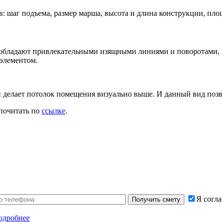
в: шаг подъема, размер марша, высота и длина конструкции, пл
 обладают привлекательными изящными линиями и поворотами, 
 элементом.
н делает потолок помещения визуально выше. И данный вид позв
 почитать по
ссылке
.
Я согл
одробнее