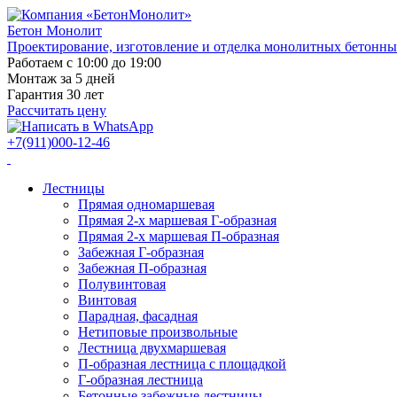
Бетон Монолит
Проектирование, изготовление и отделка монолитных бетонны
Работаем с 10:00 до 19:00
Монтаж за 5 дней
Гарантия 30 лет
Рассчитать цену
+7(911)000-12-46
Лестницы
Прямая одномаршевая
Прямая 2-х маршевая Г-образная
Прямая 2-х маршевая П-образная
Забежная Г-образная
Забежная П-образная
Полувинтовая
Винтовая
Парадная, фасадная
Нетиповые произвольные
Лестница двухмаршевая
П-образная лестница с площадкой
Г-образная лестница
Бетонные забежные лестницы