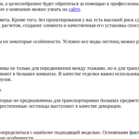
, а целесообразнее будет обратиться за помощью к профессион
нее о компании можно узнать на
сайте
.
 смета. Кроме того, без проектирования у вас есть высокий риск
асчетов, создание элемента и качественная его установка спос
 их некоторые особенности. Условно все виды лестниц можно ра
имы не только для передвижения между этажами, но и для транс
ливают в больших комнатах. В качестве отделки важно использо
рузов.
орые не предназначены для транспортировки больших предметов
ростепенные лестницы выступают в качестве декорации.
определиться с наиболее подходящей моделью. Основными факто
кие особенности.